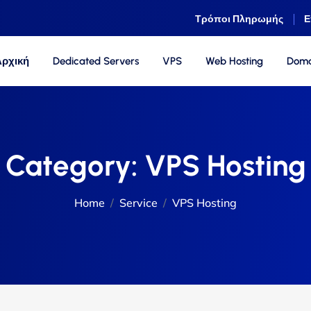
Τρόποι Πληρωμής
Ε
Αρχική
Dedicated Servers
VPS
Web Hosting
Doma
Category:
VPS Hosting
Home
Service
VPS Hosting