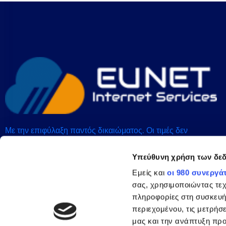
Με την επιφύλαξη παντός δικαιώματος. Οι τιμές δεν
περιλαμβάνουν ΦΠΑ. Η Deltanet LLC είναι εγγεγραμμένη
στις ΗΠΑ. Κάντε κλικ εδώ για Sitemap
Υπεύθυνη χρήση των δε
Εμείς και
οι 980 συνεργά
Ακολουθήστε μας
σας, χρησιμοποιώντας τε
πληροφορίες στη συσκευή
περιεχομένου, τις μετρήσε
μας και την ανάπτυξη προ