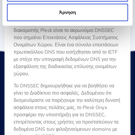
έχουν συλλέξει σε σχέση με την από μέρους σας χρήση
Server Extensions
των υπηρεσιών τους.
Άρνηση
Μία από τις πολλές επεκτάσεις που διαθέτει ο
διακομιστής Plesk είναι το ακρωνύμιο DNSSEC
που σημαίνει Επεκτάσεις Ασφάλειας Συστήματος
Ονομάτων Χώρου. Είναι ένα σύνολο επεκτάσεων
πρωτοκόλλου DNS που εισήχθησαν από το IETF
με στόχο την υπογραφή δεδομένων DNS για την
εξασφάλιση της διαδικασίας επίλυσης ονομάτων
χώρου.
Το DNSSEC δημιουργήθηκε για να βοηθήσει να
γίνει το Διαδίκτυο πιο ασφαλές. Δεδομένου ότι
δεσμευόμαστε να παρέχουμε την καλύτερη δυνατή
ασφάλεια στους πελάτες μας, το Plesk Onyx
προσφέρει την υποστήριξη για το DNSSEC,
επιτρέποντας στους χρήστες να προστατεύουν τα
δεδομένα DNS των φιλοξενούμενων domains με