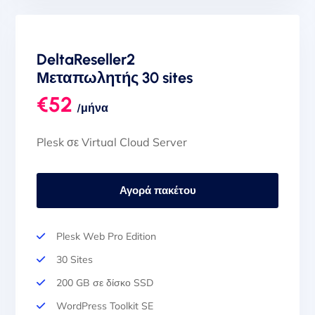
1 Διεύθυνση IPv4 & Υποδίκτυο IPv6 (/64)
20 TB Traffic Ευρωπαϊκό Δίκτυο
DeltaReseller2
Μεταπωλητής 30 sites
€52
/μήνα
Plesk σε Virtual Cloud Server
Αγορά πακέτου
Plesk Web Pro Edition
30 Sites
200 GB σε δίσκο SSD
WordPress Toolkit SE