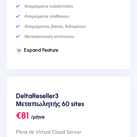
Απεριόριστα subdomains
Απεριόριστα mailboxes
Απεριόριστες βάσεις δεδομένων
Μετανάστευση ιστότοπου
Auto Backup & Cloud Storage
Expand Feature
Αυτόματη εγκατάσταση SSL
Επαγγελματική Υποστήριξη
1 Διεύθυνση IPv4 & Υποδίκτυο IPv6 (/64)
20 TB Traffic Ευρωπαϊκό Δίκτυο
DeltaReseller3
Μεταπωλητής 60 sites
€81
/μήνα
Plesk σε Virtual Cloud Server