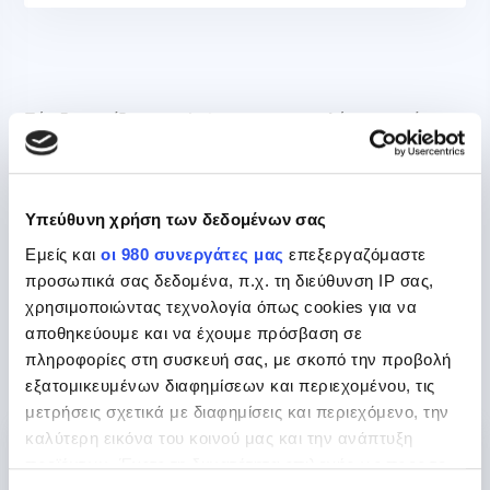
1 Διεύθυνση IPv4 & Υποδίκτυο IPv6 (/64)
20 TB Traffic Ευρωπαϊκό Δίκτυο
Εάν διαχειρίζεστε websites για τους πελάτες σας, έχουμε
μια λύση για εσάς. Τα πακέτα Reseller Hosting μας
περιλαμβάνουν βοήθεια με όλα όσα μπορεί να χρειαστείτε.
Εάν δεν έχουμε εδώ το πακέτο που ταιριάζει στις ανάγκες
Υπεύθυνη χρήση των δεδομένων σας
σας, ενημερώστε μας τι ακριβώς χρειάζεστε. Απλώς
επικοινωνήστε μαζί μας.
Εμείς και
οι 980 συνεργάτες μας
επεξεργαζόμαστε
προσωπικά σας δεδομένα, π.χ. τη διεύθυνση IP σας,
χρησιμοποιώντας τεχνολογία όπως cookies για να
αποθηκεύουμε και να έχουμε πρόσβαση σε
Γιατί να επιλέξετε Reseller
πληροφορίες στη συσκευή σας, με σκοπό την προβολή
Hosting από την Eunet
εξατομικευμένων διαφημίσεων και περιεχομένου, τις
μετρήσεις σχετικά με διαφημίσεις και περιεχόμενο, την
καλύτερη εικόνα του κοινού μας και την ανάπτυξη
προϊόντων. Έχετε τη δυνατότητα επιλογής ως προς το
PHP & MySQL