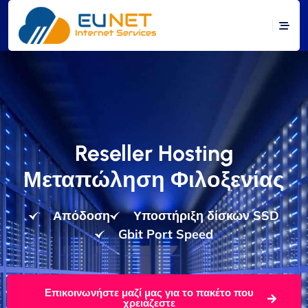
Reseller Hosting
Μεταπώληση Φιλοξενίας
Απόδοση
Υποστήριξη δίσκων SSD
Gbit Port Speed
Επικοινωνήστε μαζί μας για το πακέτο που
χρειάζεστε