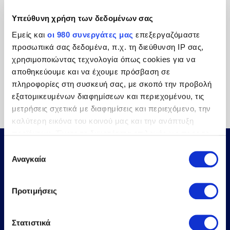
Δωρεάν όνομα χώρου ...
Υπεύθυνη χρήση των δεδομένων σας
Εμείς και
οι 980 συνεργάτες μας
επεξεργαζόμαστε
24/02/2023
Administrator
προσωπικά σας δεδομένα, π.χ. τη διεύθυνση IP σας,
χρησιμοποιώντας τεχνολογία όπως cookies για να
No Comments
αποθηκεύουμε και να έχουμε πρόσβαση σε
πληροφορίες στη συσκευή σας, με σκοπό την προβολή
εξατομικευμένων διαφημίσεων και περιεχομένου, τις
μετρήσεις σχετικά με διαφημίσεις και περιεχόμενο, την
καλύτερη εικόνα του κοινού μας και την ανάπτυξη
προϊόντων. Έχετε τη δυνατότητα επιλογής ως προς το
ποιος χρησιμοποιεί τα δεδομένα σας και για ποιους
Επιλογή
σκοπούς.
Αναγκαία
συγκατάθεσης
Μάθετε περισσότερα σχετικά με τον τρόπο
Προτιμήσεις
επεξεργασίας των προσωπικών σας δεδομένων και
καθορίστε τις προτιμήσεις σας στην
ενότητα
“Λεπτομέρειες”
. Μπορείτε να αλλάξετε ή να
Στατιστικά